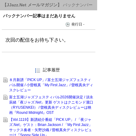
【JJazz.Net メールマガジン】
バックナンバー
バックナンバー記事はまだありません
発行日 -
記事履歴
８月新譜「PICK UP」/ 富士五湖ジャズフェスティ
バル開催 / 小曽根真「My First Jazz」/ 曽根真央ディ
スクレビュー
富士五湖ジャズフェスティバル2026開催決定 / 須永
辰緒「夜ジャズ.Net」更新 ゲストはクニモンド瀧口
（RYUSENKEI） / 曽根真央ディスクレビューは映
画『Round Midnight』OST
【Vol.1119】新譜紹介番組「PICK UP」 / 「夜ジャ
ズ.Net」ゲスト：Brian Jackson / 「My First Jazz」
サックス奏者・矢野沙織 / 曽根真央ディスクレビュ
ーは『Sonny Side Up』