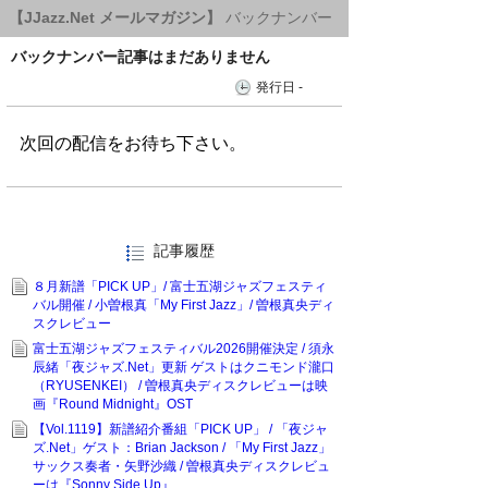
【JJazz.Net メールマガジン】
バックナンバー
バックナンバー記事はまだありません
発行日 -
記事履歴
８月新譜「PICK UP」/ 富士五湖ジャズフェスティ
バル開催 / 小曽根真「My First Jazz」/ 曽根真央ディ
スクレビュー
富士五湖ジャズフェスティバル2026開催決定 / 須永
辰緒「夜ジャズ.Net」更新 ゲストはクニモンド瀧口
（RYUSENKEI） / 曽根真央ディスクレビューは映
画『Round Midnight』OST
【Vol.1119】新譜紹介番組「PICK UP」 / 「夜ジャ
ズ.Net」ゲスト：Brian Jackson / 「My First Jazz」
サックス奏者・矢野沙織 / 曽根真央ディスクレビュ
ーは『Sonny Side Up』